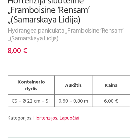
Hortenzija šluotelinė
„Framboisine ‘Rensam’
„(Samarskaya Lidija)
Hydrangea paniculata „Framboisine ‘Rensam’
„(Samarskaya Lidija)
8,00
€
Konteinerio
Aukštis
Kaina
dydis
C5 – Ø 22 cm – 5 l
0,60 – 0,80 m
6,00 €
Kategorijos:
Hortenzijos
,
Lapuočiai