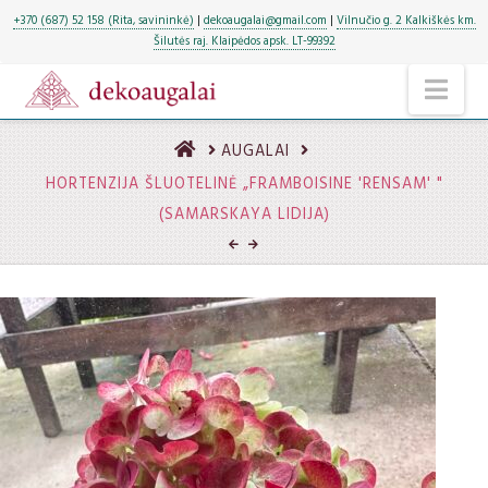
+370 (687) 52 158 (Rita, savininkė)
|
dekoaugalai@gmail.com
|
Vilnučio g. 2 Kalkiškės km.
Šilutės raj. Klaipėdos apsk. LT-99392
NA
HOME
AUGALAI
HORTENZIJA ŠLUOTELINĖ „FRAMBOISINE 'RENSAM' "
(SAMARSKAYA LIDIJA)