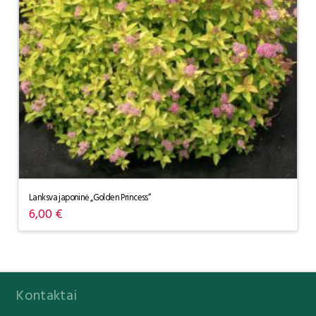
Lanksva japoninė „Golden Princess“
6,00
€
Kontaktai