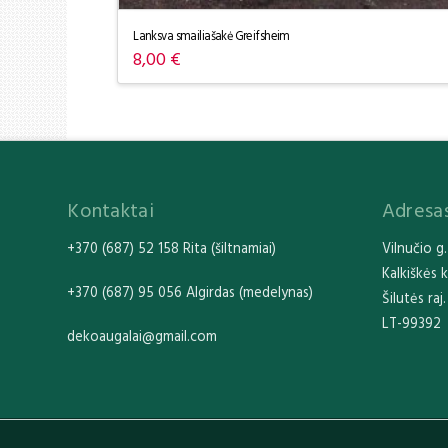
Lanksva smailiašakė Greifsheim
8,00
€
Kontaktai
Adresa
+370 (687) 52 158 Rita (šiltnamiai)
Vilnučio g.
Kalkiškės 
+370 (687) 95 056 Algirdas (medelynas)
Šilutės raj.
LT-99392
dekoaugalai@gmail.com