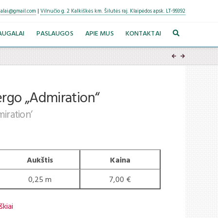
alai@gmail.com
|
Vilnučio g. 2 Kalkiškės km. Šilutės raj. Klaipėdos apsk. LT-99392
AUGALAI
PASLAUGOS
APIE MUS
KONTAKTAI
ergo „Admiration“
iration’
Aukštis
Kaina
0,25 m
7,00 €
škiai