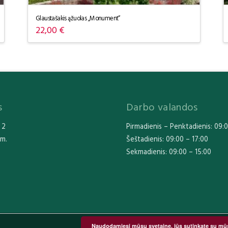
Glaustašakis ąžuolas „Monument“
22,00
€
s
Darbo valandos
 2
Pirmadienis – Penktadienis: 09:0
km.
Šeštadienis: 09:00 – 17:00
Sekmadienis: 09:00 – 15:00
Naudodamiesi mūsų svetaine, jūs sutinkate su mū