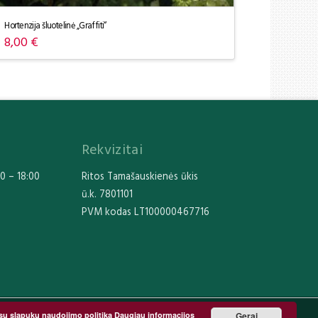
Hortenzija šluotelinė „Graffiti“
8,00
€
Rekvizitai
0 – 18:00
Ritos Tamašauskienės ūkis
ū.k. 7801101
PVM kodas LT100000467716
sų slapukų naudojimo politika
Daugiau informacijos
Gerai