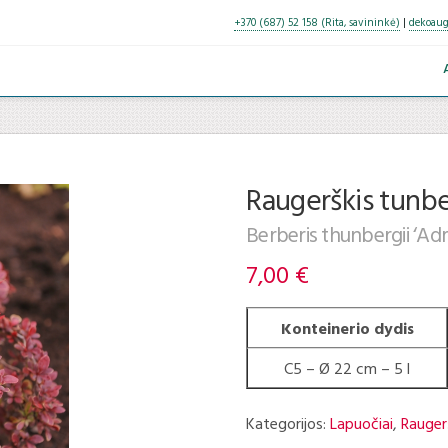
+370 (687) 52 158 (Rita, savininkė)
|
dekoaug
Raugerškis tunb
Berberis thunbergii ‘Adm
7,00
€
Konteinerio dydis
C5 – Ø 22 cm – 5 l
Kategorijos:
Lapuočiai
,
Rauger