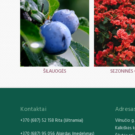
ŠILAUOGĖS
SEZONINĖS 
Kontaktai
Adresa
+370 (687) 52 158 Rita (šiltnamiai)
Vilnučio g.
Kalkiškės 
+370 (687) 95 056 Algirdas (medelynas)