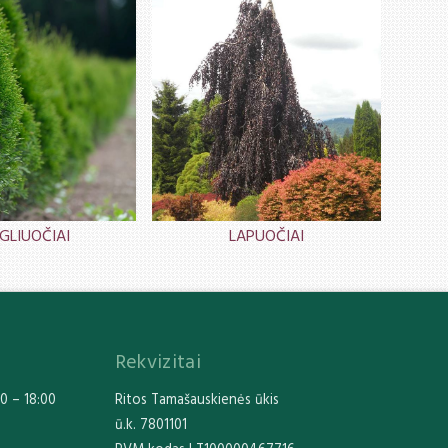
GLIUOČIAI
LAPUOČIAI
Rekvizitai
0 – 18:00
Ritos Tamašauskienės ūkis
ū.k. 7801101