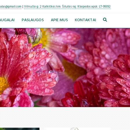
alai@gmail.com
|
Vilnučio g. 2 Kalkiškės km. Šilutės raj. Klaipėdos apsk. LT-99392
AUGALAI
PASLAUGOS
APIE MUS
KONTAKTAI