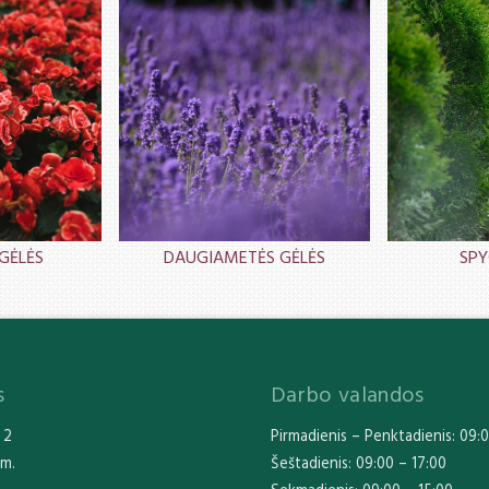
DAUGIAMETĖS GĖLĖS
SPY
GĖLĖS
s
Darbo valandos
 2
Pirmadienis – Penktadienis: 09:0
km.
Šeštadienis: 09:00 – 17:00