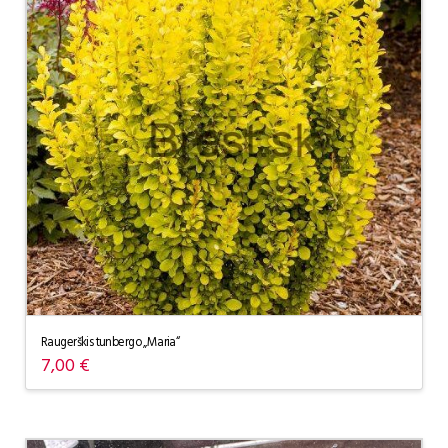
Raugerškis tunbergo „Maria“
7,00
€