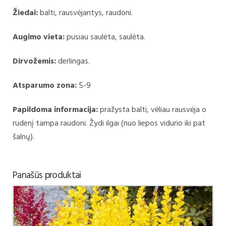
Žiedai:
balti, rausvėjantys, raudoni.
Augimo vieta:
pusiau saulėta, saulėta.
Dirvožemis:
derlingas.
Atsparumo zona:
5-9
Papildoma informacija:
pražysta balti, vėliau rausvėja o
rudenį tampa raudoni. Žydi ilgai (nuo liepos vidurio iki pat
šalnų).
Panašūs produktai