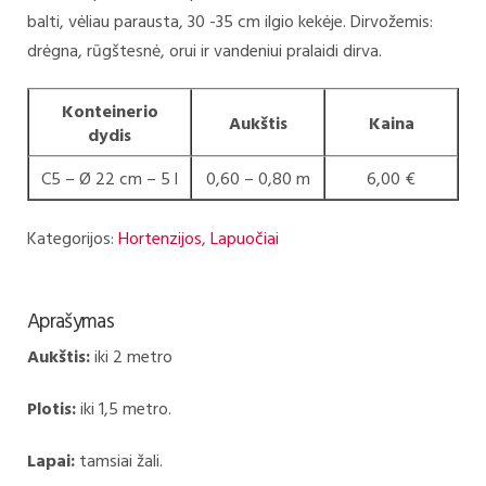
balti, vėliau parausta, 30 -35 cm ilgio kekėje. Dirvožemis:
drėgna, rūgštesnė, orui ir vandeniui pralaidi dirva.
Konteinerio
Aukštis
Kaina
dydis
C5 – Ø 22 cm – 5 l
0,60 – 0,80 m
6,00 €
Kategorijos:
Hortenzijos
,
Lapuočiai
Aprašymas
Aukštis:
iki 2 metro
Plotis:
iki 1,5 metro.
Lapai:
tamsiai žali.