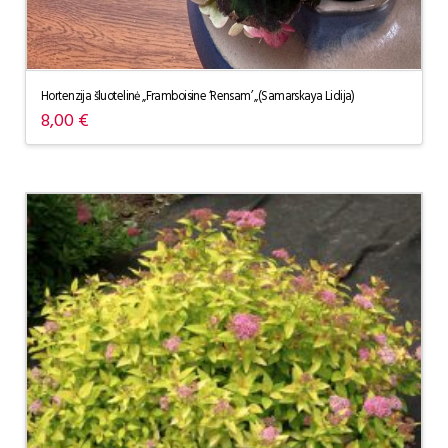
Hortenzija šluotelinė „Framboisine ‘Rensam’ „(Samarskaya Lidija)
8,00
€