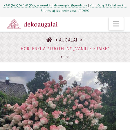
+370 (687) 52 158 (Rita, savininkė)
|
dekoaugalai@gmail.com
|
Vilnučio g. 2 Kalkiškės km.
Šilutės raj. Klaipėdos apsk. LT-99392
NA
HOME
AUGALAI
HORTENZIJA ŠLUOTELINĖ „VANILLE FRAISE“