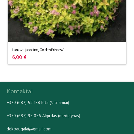
Lanksva japoninė „Golden Princess“
6,00
€
Kontaktai
+370 (687) 52 158 Rita (šiltnamiai)
+370 (687) 95 056 Algirdas (medelynas)
dekoaugalai@gmail.com