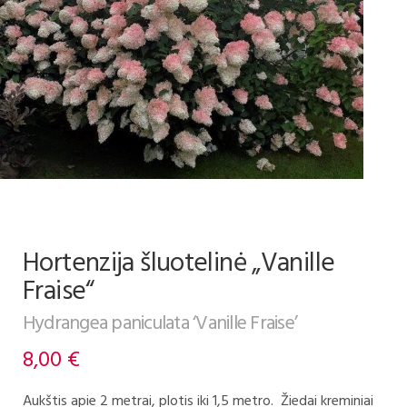
Hortenzija šluotelinė „Vanille
Fraise“
Hydrangea paniculata ‘Vanille Fraise’
8,00
€
Aukštis apie 2 metrai, plotis iki 1,5 metro. Žiedai kreminiai