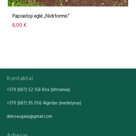
Paprastoji eglė „Nidiformis”
8,00
€
Kontaktai
+370 (687) 52 158 Rita (šiltnamiai)
+370 (687) 95 056 Algirdas (medelynas)
dekoaugalai@gmail.com
Adresas