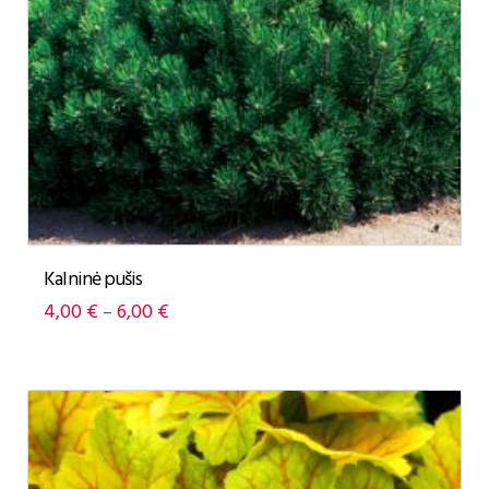
Kalninė pušis
4,00
€
6,00
€
–