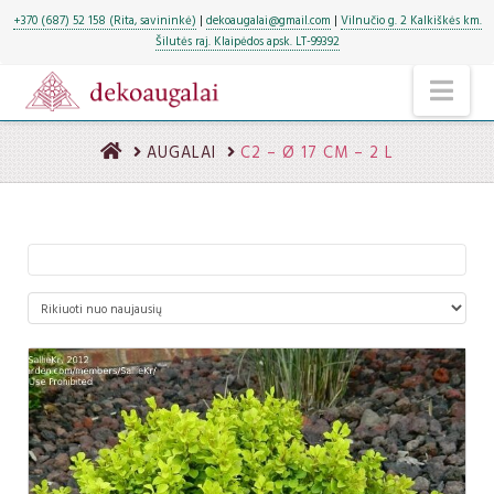
+370 (687) 52 158 (Rita, savininkė)
|
dekoaugalai@gmail.com
|
Vilnučio g. 2 Kalkiškės km.
Šilutės raj. Klaipėdos apsk. LT-99392
NA
HOME
AUGALAI
C2 – Ø 17 CM – 2 L