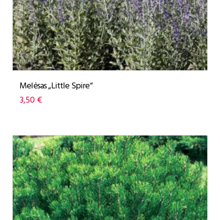
Melėsas „Little Spire“
3,50
€