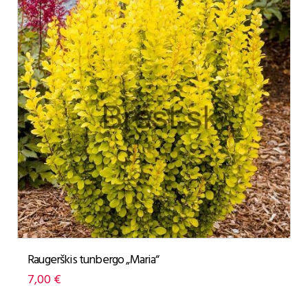
Raugerškis tunbergo „Maria“
7,00
€