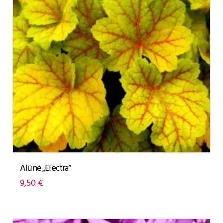
Alūnė „Electra“
9,50
€