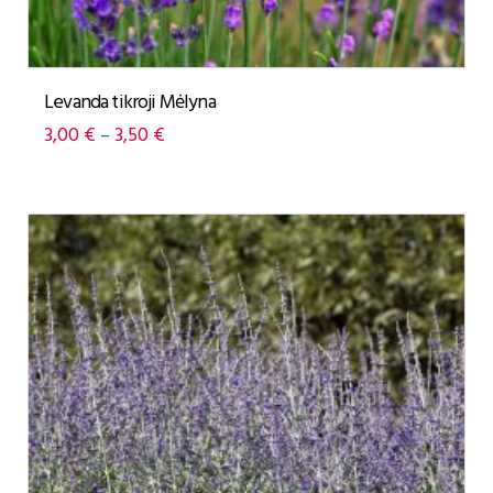
Levanda tikroji Mėlyna
3,00
€
3,50
€
–