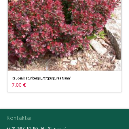
Raugerškis tunbergo „Atropurpurea Nana“
7,00
€
Kontaktai
+370 (687) 52 158 Rita (šiltnamiai)