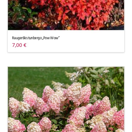
Raugerškis tunbergo „Pow Wow“
7,00
€