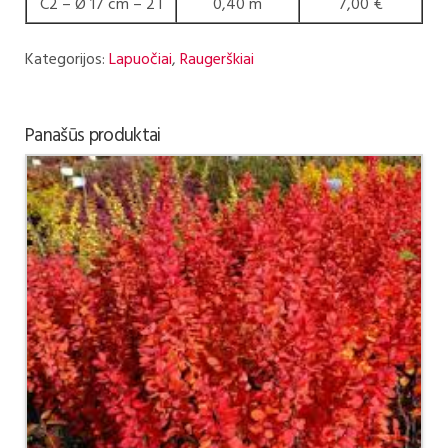
C2 – Ø 17 cm – 2 l
0,40 m
7,00 €
Kategorijos:
Lapuočiai
,
Raugerškiai
Panašūs produktai