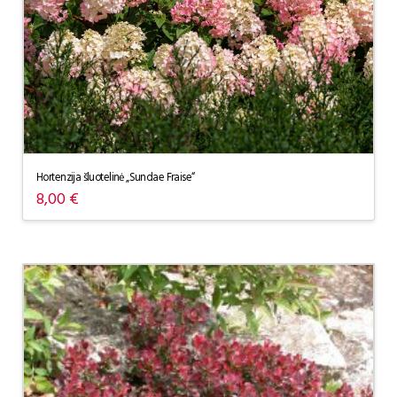
Hortenzija šluotelinė „Sundae Fraise“
8,00
€