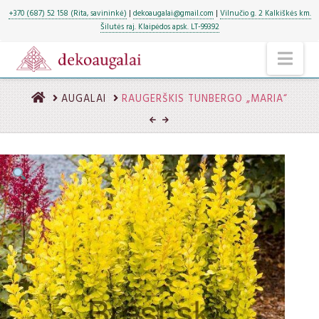
+370 (687) 52 158 (Rita, savininkė)
|
dekoaugalai@gmail.com
|
Vilnučio g. 2 Kalkiškės km.
Šilutės raj. Klaipėdos apsk. LT-99392
NA
HOME
AUGALAI
RAUGERŠKIS TUNBERGO „MARIA“