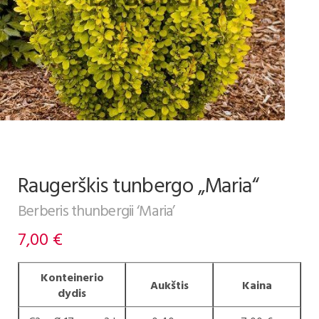
Raugerškis tunbergo „Maria“
Berberis thunbergii ‘Maria’
7,00
€
Konteinerio
Aukštis
Kaina
dydis