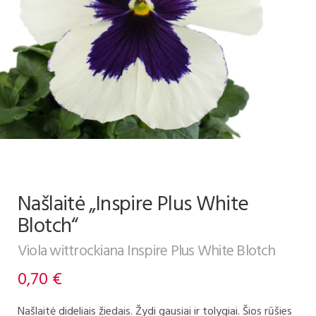
Našlaitė „Inspire Plus White
Blotch“
Viola wittrockiana Inspire Plus White Blotch
0,70
€
Našlaitė dideliais žiedais. Žydi gausiai ir tolygiai. Šios rūšies