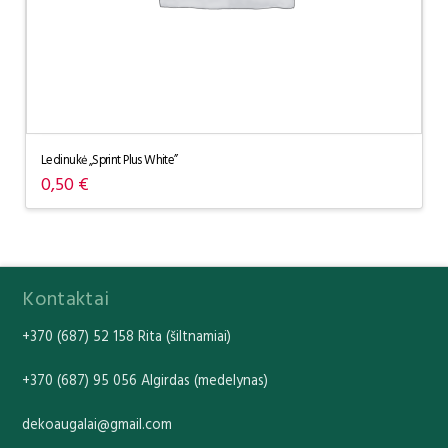
Ledinukė „Sprint Plus White”
0,50
€
Kontaktai
+370 (687) 52 158 Rita (šiltnamiai)
+370 (687) 95 056 Algirdas (medelynas)
dekoaugalai@gmail.com