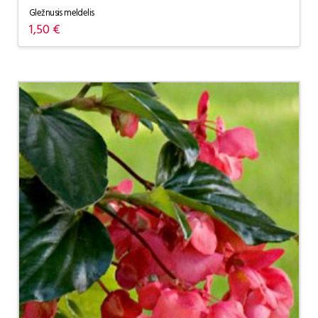
Gležnusis meldelis
1,50
€