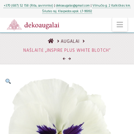
+370 (687) 52 158 (Rita, savininkė)
|
dekoaugalai@gmail.com
|
Vilnučio g. 2 Kalkiškės km.
Šilutės raj. Klaipėdos apsk. LT-99392
NA
HOME
AUGALAI
NAŠLAITĖ „INSPIRE PLUS WHITE BLOTCH“