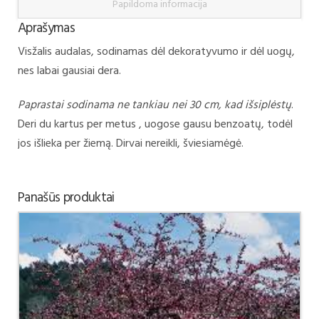
Papildoma informacija
Aprašymas
Visžalis audalas, sodinamas dėl dekoratyvumo ir dėl uogų,
nes labai gausiai dera.
Paprastai sodinama ne tankiau nei 30 cm, kad išsiplėstų
.
Deri du kartus per metus , uogose gausu benzoatų, todėl
jos išlieka per žiemą. Dirvai nereikli, šviesiamėgė.
Panašūs produktai