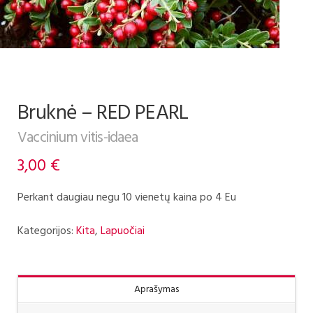
Bruknė – RED PEARL
Vaccinium vitis-idaea
3,00
€
Perkant daugiau negu 10 vienetų kaina po 4 Eu
Kategorijos:
Kita
,
Lapuočiai
Aprašymas