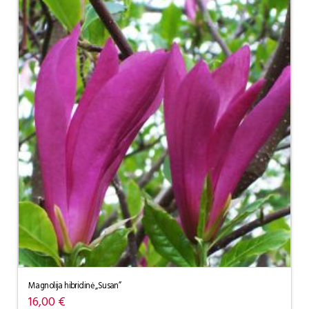
Magnolija hibridinė „Susan”
16,00
€