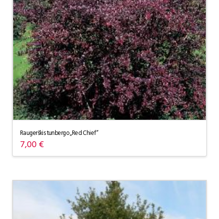
Raugerškis tunbergo „Red Chief“
7,00
€