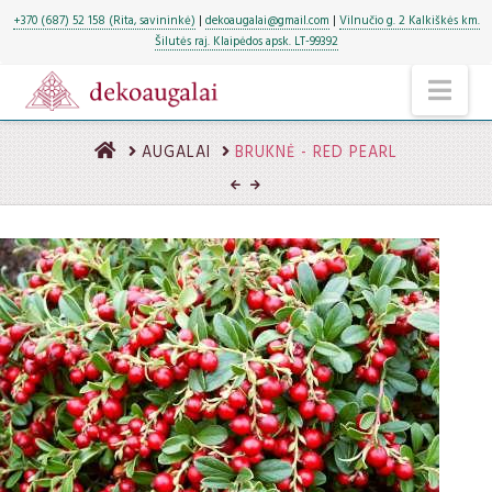
+370 (687) 52 158 (Rita, savininkė)
|
dekoaugalai@gmail.com
|
Vilnučio g. 2 Kalkiškės km.
Šilutės raj. Klaipėdos apsk. LT-99392
NA
HOME
AUGALAI
BRUKNĖ - RED PEARL