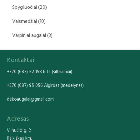
Spygliuočiai
(20)
Vaismedžiai
(10)
Varpiniai augalai
(3)
Kontaktai
+370 (687) 52 158 Rita (šiltnamiai)
+370 (687) 95 056 Algirdas (medelynas)
dekoaugalai@gmail.com
Adresas
Vilnučio g. 2
Kalkiškės km.