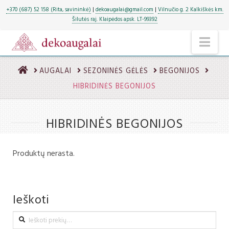
+370 (687) 52 158 (Rita, savininkė)
|
dekoaugalai@gmail.com
|
Vilnučio g. 2 Kalkiškės km.
Šilutės raj. Klaipėdos apsk. LT-99392
NA
HOME
AUGALAI
SEZONINĖS GĖLĖS
BEGONIJOS
HIBRIDINĖS BEGONIJOS
HIBRIDINĖS BEGONIJOS
Produktų nerasta.
Ieškoti
Ieškoti: