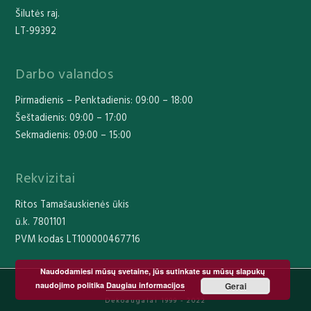
Šilutės raj.
LT-99392
Darbo valandos
Pirmadienis – Penktadienis: 09:00 – 18:00
Šeštadienis: 09:00 – 17:00
Sekmadienis: 09:00 – 15:00
Rekvizitai
Ritos Tamašauskienės ūkis
ū.k. 7801101
PVM kodas LT100000467716
Naudodamiesi mūsų svetaine, jūs sutinkate su mūsų slapukų
naudojimo politika
Daugiau informacijos
Gerai
Dekoaugalai 1999 - 2022